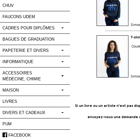
nos
nouveautés
et
de
nos
Simo
promotions.
T-shi
Coule
Prénom
Courriel
*
Simo
S'INSCRIRE
Si un livre ou un article n'est pas d
envoyez-nous une demande d