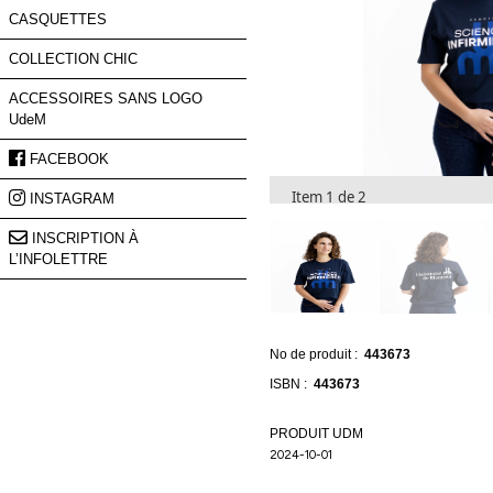
nos
nouveautés
et
de
nos
promotions.
Prénom
Item 1 de 2
Courriel
*
S'INSCRIRE
No de produit :
443673
ISBN :
443673
PRODUIT UDM
2024-10-01