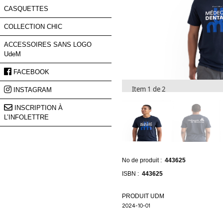
nos
nouveautés
et
de
nos
promotions.
Prénom
Item 1 de 2
Courriel
*
S'INSCRIRE
No de produit :
443625
ISBN :
443625
PRODUIT UDM
2024-10-01