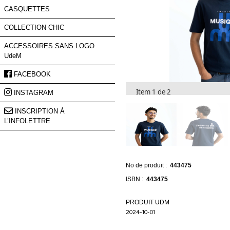
nos
nouveautés
et
de
nos
promotions.
Prénom
Item 1 de 2
Courriel
*
S'INSCRIRE
No de produit :
443475
ISBN :
443475
PRODUIT UDM
2024-10-01