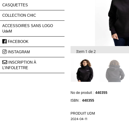
nos
nouveautés
et
de
nos
promotions.
Prénom
Item 1 de 2
Courriel
*
S'INSCRIRE
No de produit :
440355
ISBN :
440355
PRODUIT UDM
2024-04-11